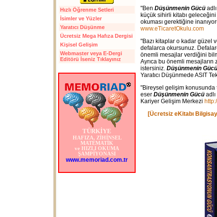
"Ben
Düşünmenin Gücü
adlı
Hızlı Öğrenme Setleri
küçük sihirli kitabı geleceğin
İsimler ve Yüzler
okuması gerektiğine inanıyo
Yaratıcı Düşünme
www.eTicaretOkulu.com
Ücretsiz Mega Hafıza Dergisi
"Bazı kitaplar o kadar güzel 
Kişisel Gelişim
defalarca okursunuz. Defalar
Webmaster veya E-Dergi
önemli mesajlar verdiğini bil
Editörü İseniz Tıklayınız
Ayrıca bu önemli mesajların 
istersiniz.
Düşünmenin Güc
Yaratıcı Düşünmede ASIT Tek
"Bireysel gelişim konusunda t
eser
Düşünmenin Gücü
adlı 
Kariyer Gelişim Merkezi
http
[Ücretsiz eKitabı Bilgisa
TÜRKİYE
HAFIZA, ZİHİNSEL
MATEMATİK
ve HIZLI OKUMA
ŞAMPİYONASI
www.memoriad.com.tr