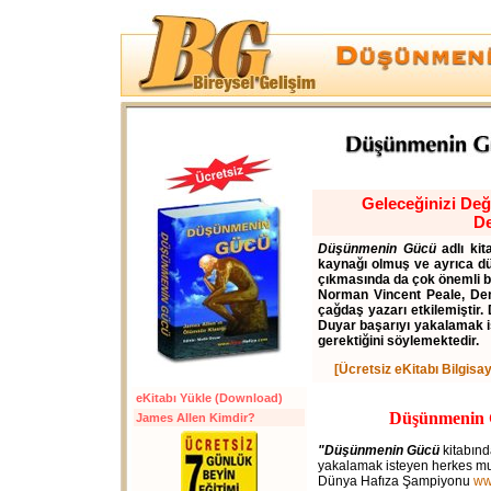
Geleceğinizi Değ
De
Düşünmenin Gücü
adlı kit
kaynağı olmuş ve ayrıca dü
çıkmasında da çok önemli bi
Norman Vincent Peale, Den
çağdaş yazarı etkilemiştir
Duyar başarıyı yakalamak i
gerektiğini söylemektedir.
[Ücretsiz eKitabı Bilgisa
eKitabı Yükle (Download)
Düşünmenin G
James Allen Kimdir?
"Düşünmenin Gücü
kitabında
yakalamak isteyen herkes mut
Dünya Hafıza Şampiyonu
ww